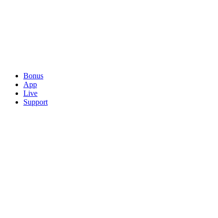
Bonus
App
Live
Support