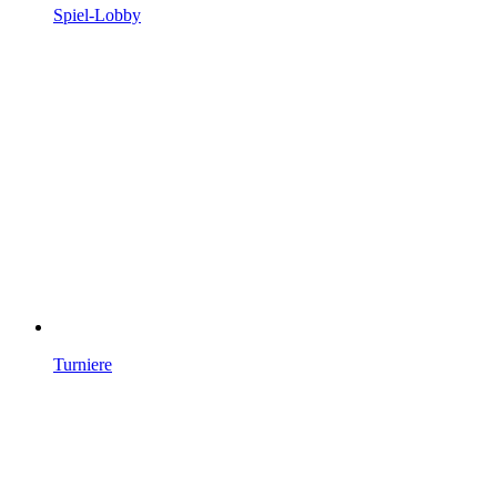
Spiel-Lobby
Turniere