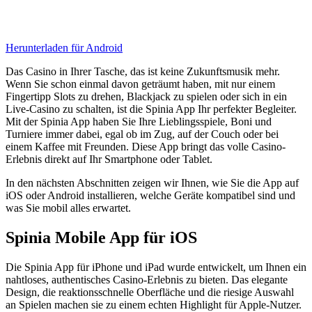
Herunterladen für Android
Das Casino in Ihrer Tasche, das ist keine Zukunftsmusik mehr.
Wenn Sie schon einmal davon geträumt haben, mit nur einem
Fingertipp Slots zu drehen, Blackjack zu spielen oder sich in ein
Live-Casino zu schalten, ist die Spinia App Ihr perfekter Begleiter.
Mit der Spinia App haben Sie Ihre Lieblingsspiele, Boni und
Turniere immer dabei, egal ob im Zug, auf der Couch oder bei
einem Kaffee mit Freunden. Diese App bringt das volle Casino-
Erlebnis direkt auf Ihr Smartphone oder Tablet.
In den nächsten Abschnitten zeigen wir Ihnen, wie Sie die App auf
iOS oder Android installieren, welche Geräte kompatibel sind und
was Sie mobil alles erwartet.
Spinia Mobile App für iOS
Die Spinia App für iPhone und iPad wurde entwickelt, um Ihnen ein
nahtloses, authentisches Casino-Erlebnis zu bieten. Das elegante
Design, die reaktionsschnelle Oberfläche und die riesige Auswahl
an Spielen machen sie zu einem echten Highlight für Apple-Nutzer.