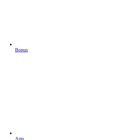
Bonus
App