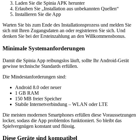
Laden Sie die Spinia APK herunter
Erlauben Sie „Installation aus unbekannten Quellen“
Installieren Sie die App
Warten Sie bis zum Ende des Installationsprozess und melden Sie
sich mit Ihren Zugangsdaten an oder registrieren Sie sich. Und
denken Sie bei der Ersteinzahlung an den Willkommensbonus.
Minimale Systemanforderungen
Damit die Spinia App reibungslos läuft, sollte Ihr Android-Gerät
gewisse technische Standards erfüllen.
Die Mindestanforderungen sind:
Android 8.0 oder neuer
1 GB RAM
150 MB freier Speicher
Stabile Internetverbindung – WLAN oder LTE
Die meisten modernen Smartphones erfüllen diese Voraussetzungen
locker, sodass die App problemlos funktioniert. So bleibt das
Spielvergnügen konstant und flüssig.
Diese Geräte sind kompatibel