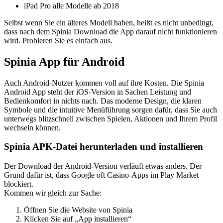
iPad Pro alle Modelle ab 2018
Selbst wenn Sie ein älteres Modell haben, heißt es nicht unbedingt,
dass nach dem Spinia Download die App darauf nicht funktionieren
wird. Probieren Sie es einfach aus.
Spinia App für Android
Auch Android-Nutzer kommen voll auf ihre Kosten. Die Spinia
Android App steht der iOS-Version in Sachen Leistung und
Bedienkomfort in nichts nach. Das moderne Design, die klaren
Symbole und die intuitive Menüführung sorgen dafür, dass Sie auch
unterwegs blitzschnell zwischen Spielen, Aktionen und Ihrem Profil
wechseln können.
Spinia APK-Datei herunterladen und installieren
Der Download der Android-Version verläuft etwas anders. Der
Grund dafür ist, dass Google oft Casino-Apps im Play Market
blockiert.
Kommen wir gleich zur Sache:
Öffnen Sie die Website von Spinia
Klicken Sie auf „App installieren“