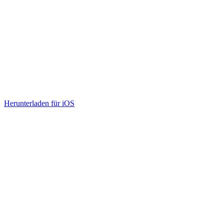
Herunterladen für iOS