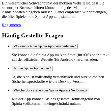
Ein wesentlicher Schwachpunkt der mobilen Website ist, dass Sie
sie nur per Browser öffnen können und jedes Mal ihre
Anmeldedaten eingeben müssen. Daher empfehlen wir denjenigen,
die öfter Spielen, die Spinia App zu installieren.
Registrieren
Häufig Gestellte Fragen
Wo kann ich die Spinia App herunterladen?
Sie können die Spinia App im App Store (für iOS) oder direkt
auf der offiziellen Website (für Android) herunterladen.
Ist die Spinia App sicher?
Ja, die App ist vollständig verschlüsselt und nutzt dieselben
Sicherheitsprotokolle wie die Desktop-Version.
Welche Boni stehen per Spinia App zur Verfügung?
Mit der App können Sie das gesamte Bonusangebot von
Spinia vollkommen uneingeschränkt nutzen.