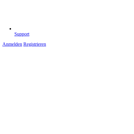
Support
Anmelden
Registrieren